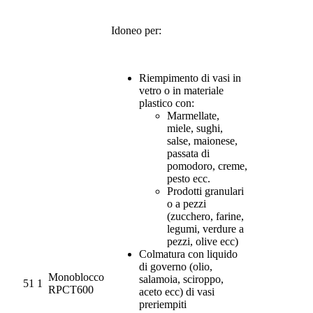
Idoneo per:
Riempimento di vasi in
vetro o in materiale
plastico con:
Marmellate,
miele, sughi,
salse, maionese,
passata di
pomodoro, creme,
pesto ecc.
Prodotti granulari
o a pezzi
(zucchero, farine,
legumi, verdure a
pezzi, olive ecc)
Colmatura con liquido
di governo (olio,
Monoblocco
salamoia, sciroppo,
51
1
RPCT600
aceto ecc) di vasi
preriempiti