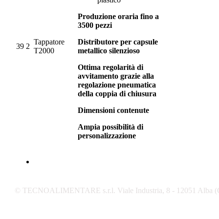
Produzione oraria fino a
3500 pezzi
Tappatore
Distributore per capsule
39
2
T2000
metallico silenzioso
Ottima regolarità di
avvitamento grazie alla
regolazione pneumatica
della coppia di chiusura
Dimensioni contenute
Ampia possibilità di
personalizzazione
© TECNOALIMENTARE s.r.l. Viale Industria, 8 - 12051 Alba (C