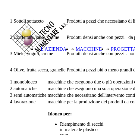
1
Sottoli sottaceto
Prodotti a pezzi che necessitano di 
2
Confetture, salse, creme
Prodotti densi anche con pezzi - da 
L'AZIENDA
MACCHINE
PROGETT
3
Miele, yogurt, creme
Prodotti densi anche con pezzi - non
4
Olive, frutta secca, granelle
Prodotti a pezzi più o meno grandi d
1
monoblocco
macchine che eseguono due o più operazioni 
2
automatiche
macchine che eseguono una sola operazione 
3
semi automatiche
macchine che necessitano dell'intervento cont
4
lavorazione
macchine per la produzione dei prodotti da co
Idoneo per:
Riempimento di secchi
in materiale plastico
con: